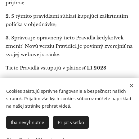
prijíma;
2.
S týmito pravidlami súhlasí kupujúci zaškrtnutím
políčka v objednávke;
3.
Správca je oprávnený tieto Pravidlá kedykoľvek
zmeniť. Novú verziu Pravidiel je povinný zverejniť na
svojej webovej stránke.
Tieto Pravidlá vstupujú v platnosť
1.1.2023
Cookies zaisťujú správne fungovanie a bezpečnosť našich
stránok. Prijatím všetkých cookies súborov môžete napríklad
OZ Folklórne Kopanice, Staromyjavská 686/17, 907 01
na našej stránke prehrať videá.
Myjava
IČO: 52617033
Iba nevyhnutné
Prijať všetko
Všetky práva vyhradené 2022
Vytvorené službou
Webnode
Cookies