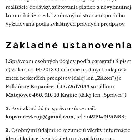
realizácie dodávky, zúčtovania platieb a nevyhnutnej
komunikácie medzi zmluvnými stranami po dobu
vyžadovanú podľa zvláštnych právnych predpisov.
Základné ustanovenia
1.
Správcom osobných údajov podľa paragrafu 5 písm.
o) Zákona č. 18/2018 O ochrane osobných údajov v
znení neskorších predpisov (ďalej len „Zákon“) je
Folklórne Kopanice
IČO
52617033
so sídlom
Matejovec 466, 916 16 Krajné
(ďalej len „Správca“);
2.
Kontaktné údaje správcu sú: e-mail:
kopanicevkroji@gmail.com
, tel.:
+421949126288
;
3.
Osobnými údajmi se rozumejú všetky informácie
identifikujúce fyzickú alebo právnickú osobu.