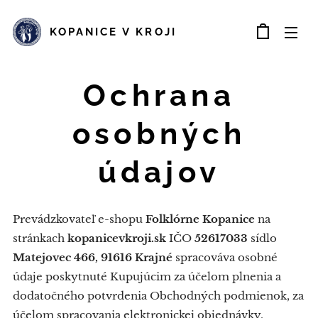
KOPANICE V KROJI
Ochrana
osobných
údajov
Prevádzkovateľ e-shopu
Folklórne Kopanice
na
stránkach
kopanicevkroji.sk
IČO
52617033
sídlo
Matejovec 466, 91616 Krajné
spracováva osobné
údaje poskytnuté Kupujúcim za účelom plnenia a
dodatočného potvrdenia Obchodných podmienok, za
účelom spracovania elektronickej objednávky,