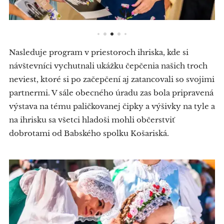
Nasleduje program v priestoroch ihriska, kde si
návštevníci vychutnali ukážku čepčenia našich troch
neviest, ktoré si po začepčení aj zatancovali so svojimi
partnermi. V sále obecného úradu zas bola pripravená
výstava na tému paličkovanej čipky a výšivky na tyle a
na ihrisku sa všetci hladoši mohli občerstviť
dobrotami od Babského spolku Košariská.