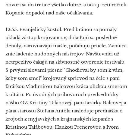
hovorí sa do tretice všetko dobré, a tak aj tretí ročník
Kopaníc dopadol nad naše očakávania.
12:55. Evanjelický kostol. Pred bránou sa pomaly
ukladá zástup krojovancov, dolaďujú sa posledné
detaily, narovnávajú mašle, poťahujú prucle. Zvnútra
znie ladenie hudobných nástrojov. Návštevníci už
netrpezlivo čakajú na slávnostné otvorenie festivalu.
S prvými slovami piesne "Chodieval by som k vám,
keby som smel" krojovaný sprievod na čele s pani
farárkou Vladimírou Balcovou kráča uličkou smerom
k oltáru. Po úvodných príhovoroch predsedníčky
nášho OZ Kristíny Talábovej, pani farárky Balcovej a
pána starostu Štefana Antola nasleduje prednáška o
krojoch z myjavských a krajnanských kopaníc s
Kristínou Talábovou, Hankou Prenerovou a Ivom