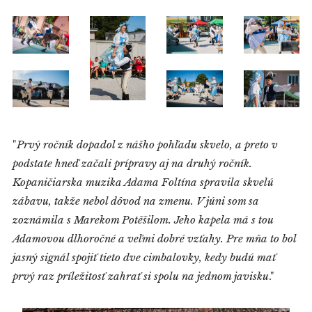
"
Prvý ročník dopadol z nášho pohľadu skvelo, a preto v
podstate hneď začali prípravy aj na druhý ročník.
Kopaničiarska muzika Adama Foltína spravila skvelú
zábavu, takže nebol dôvod na zmenu. V júni som sa
zoznámila s Marekom Potěšilom. Jeho kapela má s tou
Adamovou dlhoročné a veľmi dobré vzťahy. Pre mňa to bol
jasný signál spojiť tieto dve cimbalovky, kedy budú mať
prvý raz príležitosť zahrať si spolu na jednom javisku
."