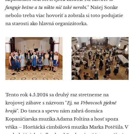
funguje bežne a tu nikto nič také nerobí.
" Našej Sonke
nebolo treba viac hovoriť a zobrala si toto podujatie
na starosti ako hlavná organizátorka.
Tento rok 4.5.2024 sa druhý raz stretneme na
krojovej zábave s názvom "
Ej, na Vrbovcoch pjekně
hrajú
". Do tanca a spevu nám zahrá domáca
Kopaničiarska muzika Adama Foltína a hosť spoza
vŕška – Horňácká cimbálová muzika Marka Potěšila. V