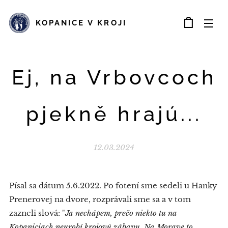
KOPANICE V KROJI
Ej, na Vrbovcoch
pjekně hrajú...
12.03.2024
Písal sa dátum 5.6.2022. Po fotení sme sedeli u Hanky
Prenerovej na dvore, rozprávali sme sa a v tom
zazneli slová: "
Ja nechápem, prečo niekto tu na
Kopaniciach neurobí krojovú zábavu. Na Morave to