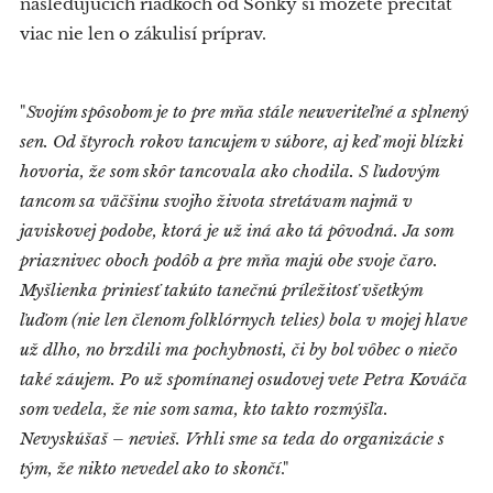
nasledujúcich riadkoch od Sonky si môžete prečítať
viac nie len o zákulisí príprav.
"
Svojím spôsobom je to pre mňa stále neuveriteľné a splnený
sen. Od štyroch rokov tancujem v súbore, aj keď moji blízki
hovoria, že som skôr tancovala ako chodila. S ľudovým
tancom sa väčšinu svojho života stretávam najmä v
javiskovej podobe, ktorá je už iná ako tá pôvodná. Ja som
priaznivec oboch podôb a pre mňa majú obe svoje čaro.
Myšlienka priniesť takúto tanečnú príležitosť všetkým
ľuďom (nie len členom folklórnych telies) bola v mojej hlave
už dlho, no brzdili ma pochybnosti, či by bol vôbec o niečo
také záujem. Po už spomínanej osudovej vete Petra Kováča
som vedela, že nie som sama, kto takto rozmýšľa.
Nevyskúšaš – nevieš. Vrhli sme sa teda do organizácie s
tým, že nikto nevedel ako to skončí
."